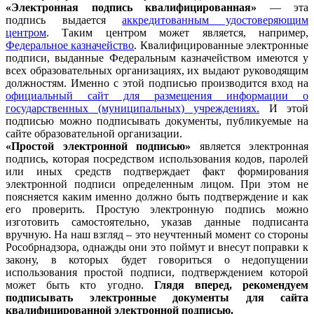
«Электронная подпись квалифицированная»
— эта
подпись выдается
аккредитованным удостоверяющим
центром
. Таким центром может является, например,
Федеральное казначейство
. Квалифицированные электронные
подписи, выданные Федеральным казначейством имеются у
всех образовательных организациях, их выдают руководящим
должностям. Именно с этой подписью производится вход на
официальный сайт для размещения информации о
государственных (муниципальных) учреждениях.
И этой
подписью можно подписывать документы, публикуемые на
сайте образовательной организации.
«Простой электронной подписью»
является электронная
подпись, которая посредством использования кодов, паролей
или иных средств подтверждает факт формирования
электронной подписи определенным лицом. При этом не
поясняется каким именно должно быть подтверждение и как
его проверить. Простую электронную подпись можно
изготовить самостоятельно, указав данные подписанта
вручную. На наш взгляд – это неучтенный момент со стороны
Рособрнадзора, однажды они это поймут и внесут поправки к
закону, в которых будет говориться о недопущении
использования простой подписи, подтверждением которой
может быть кто угодно.
Глядя вперед, рекомендуем
подписывать электронные документы для сайта
квалифицированной электронной подписью.