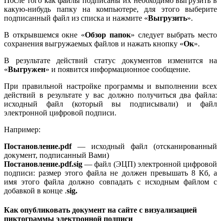
После того как файлы подписаны их необходимо выгрузить в
какую-нибудь папку на компьютере, для этого выберите
подписанный файл из списка и нажмите «
Выгрузить
».
В открывшемся окне «
Обзор папок
» следует выбрать место
сохранения выгружаемых файлов и нажать кнопку «
Ок
».
В результате действий статус документов изменится на
«
Выгружен
» и появится информационное сообщение.
При правильной настройке программы и выполнении всех
действий в результате у вас должно получиться два файла:
исходный файл (который вы подписывали) и файл
электронной цифровой подписи.
Например:
Постановление.pdf
— исходный файл (отсканированный
документ, подписанный Вами)
Постановление.pdf.sig
— файл (ЭЦП) электронной цифровой
подписи: размер этого файла не должен превышать 8 Кб, а
имя этого файла должно совпадать с исходным файлом с
добавкой в конце .
sig.
Как опубликовать документ на сайте с визуализацией
пиктограммы электронной подписи